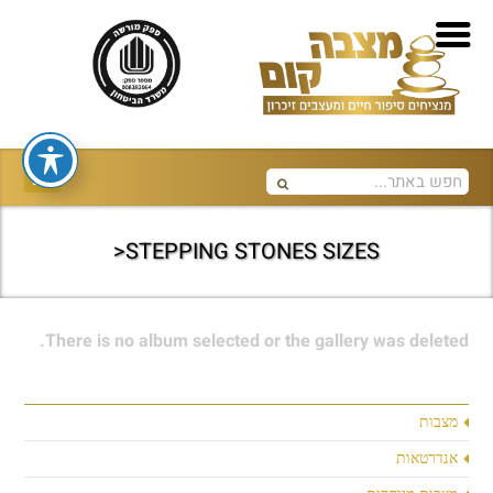
STEPPING STONES SIZES<
There is no album selected or the gallery was deleted.
מצבות
אנדרטאות