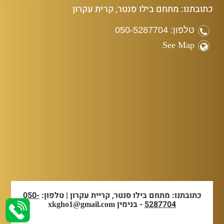
כתובתנו: מתחם בילו סנטר, קרית עקרון
טלפון: 050-5287704
See Map
כתובתנו: מתחם בילו סנטר, קריית עקרון | טלפון:
050-
5287704
- בנימין
xkgho1@gmail.com