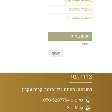
מצבות מסלע גבישי
מצבות מסלעים
מצבות מעוצבות
חפש באתר
צרו קשר
כתובתנו: מתחם בילו סנטר, קרית עקרון
טלפון: 050-5287704
See Map