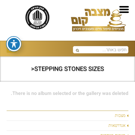
STEPPING STONES SIZES<
There is no album selected or the gallery was deleted.
מצבות
אנדרטאות