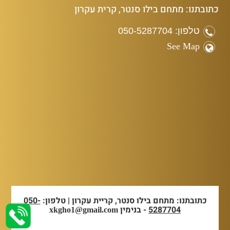
כתובתנו: מתחם בילו סנטר, קרית עקרון
טלפון: 050-5287704
See Map
כתובתנו: מתחם בילו סנטר, קריית עקרון | טלפון:
050-
5287704
- בנימין
xkgho1@gmail.com