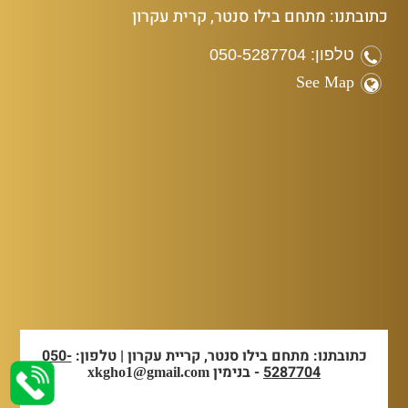
כתובתנו: מתחם בילו סנטר, קרית עקרון
טלפון: 050-5287704
See Map
כתובתנו: מתחם בילו סנטר, קריית עקרון | טלפון:
050-
5287704
- בנימין
xkgho1@gmail.com