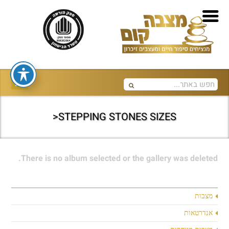
STEPPING STONES SIZES<
There is no album selected or the gallery was deleted.
מצבות
אנדרטאות