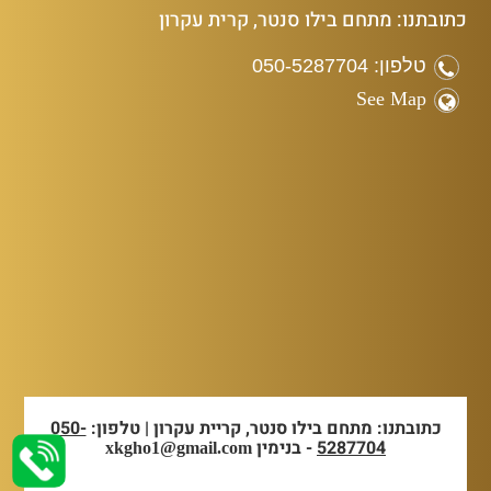
כתובתנו: מתחם בילו סנטר, קרית עקרון
טלפון: 050-5287704
See Map
כתובתנו: מתחם בילו סנטר, קריית עקרון | טלפון:
050-
5287704
- בנימין
xkgho1@gmail.com