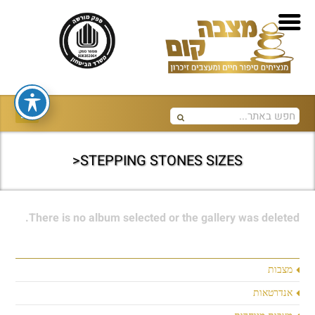
STEPPING STONES SIZES<
There is no album selected or the gallery was deleted.
מצבות
אנדרטאות