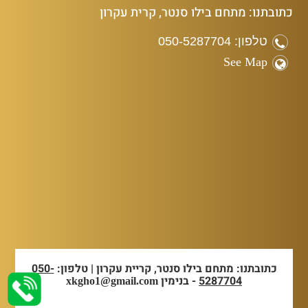
כתובתנו: מתחם בילו סנטר, קרית עקרון
טלפון: 050-5287704
See Map
כתובתנו: מתחם בילו סנטר, קריית עקרון | טלפון:
050-
5287704
- בנימין
xkgho1@gmail.com