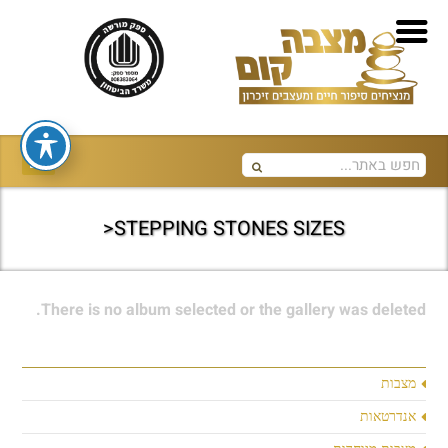
STEPPING STONES SIZES<
There is no album selected or the gallery was deleted.
מצבות
אנדרטאות