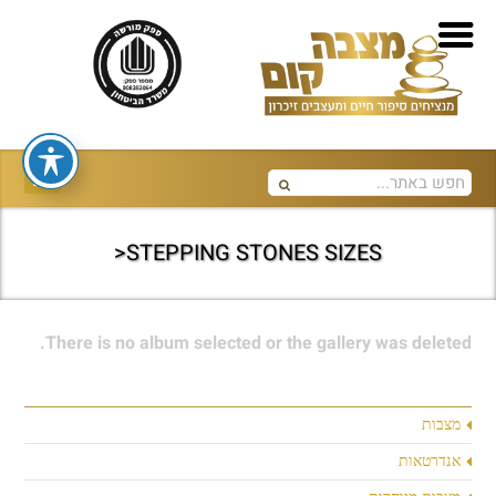
STEPPING STONES SIZES<
There is no album selected or the gallery was deleted.
מצבות
אנדרטאות