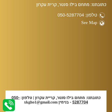
כתובתנו: מתחם בילו סנטר, קרית עקרון
טלפון: 050-5287704
See Map
כתובתנו: מתחם בילו סנטר, קריית עקרון | טלפון:
050-
5287704
- בנימין
xkgho1@gmail.com