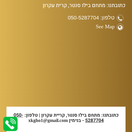
כתובתנו: מתחם בילו סנטר, קרית עקרון
טלפון: 050-5287704
See Map
כתובתנו: מתחם בילו סנטר, קריית עקרון | טלפון:
050-
5287704
- בנימין
xkgho1@gmail.com