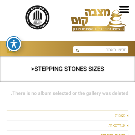
STEPPING STONES SIZES<
There is no album selected or the gallery was deleted.
מצבות
אנדרטאות