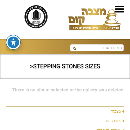
STEPPING STONES SIZES<
There is no album selected or the gallery was deleted.
מצבות
אנדרטאות