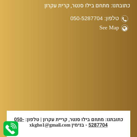
כתובתנו: מתחם בילו סנטר, קרית עקרון
טלפון: 050-5287704
See Map
כתובתנו: מתחם בילו סנטר, קריית עקרון | טלפון:
050-
5287704
- בנימין
xkgho1@gmail.com