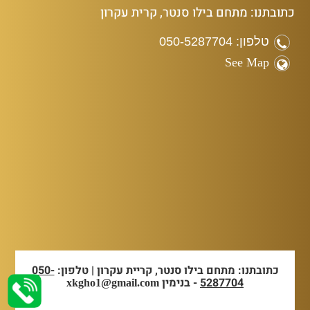
כתובתנו: מתחם בילו סנטר, קרית עקרון
טלפון: 050-5287704
See Map
כתובתנו: מתחם בילו סנטר, קריית עקרון | טלפון:
050-
5287704
- בנימין
xkgho1@gmail.com