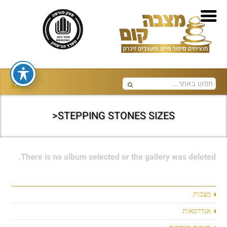
STEPPING STONES SIZES<
There is no album selected or the gallery was deleted.
מצבות
אנדרטאות