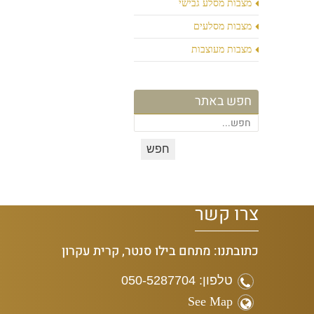
מצבות מסלע גבישי
מצבות מסלעים
מצבות מעוצבות
חפש באתר
צרו קשר
כתובתנו: מתחם בילו סנטר, קרית עקרון
טלפון: 050-5287704
See Map