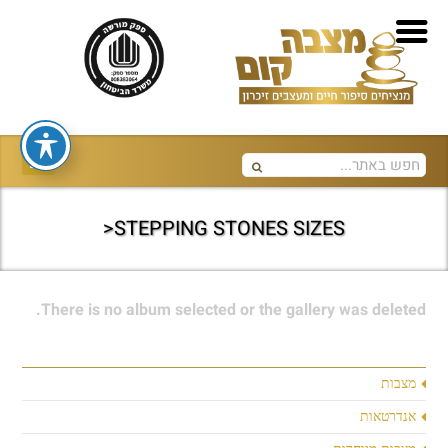
STEPPING STONES SIZES<
There is no album selected or the gallery was deleted.
מצבות
אנדרטאות