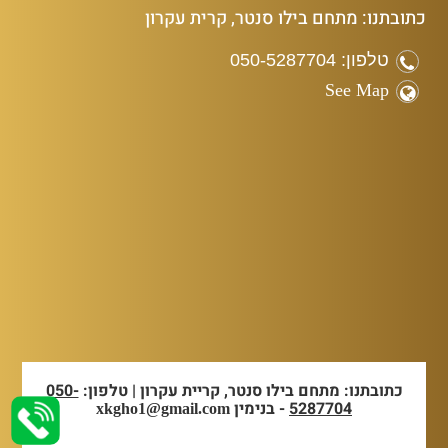
כתובתנו: מתחם בילו סנטר, קרית עקרון
טלפון: 050-5287704
See Map
כתובתנו: מתחם בילו סנטר, קריית עקרון | טלפון:
050-
5287704
- בנימין
xkgho1@gmail.com