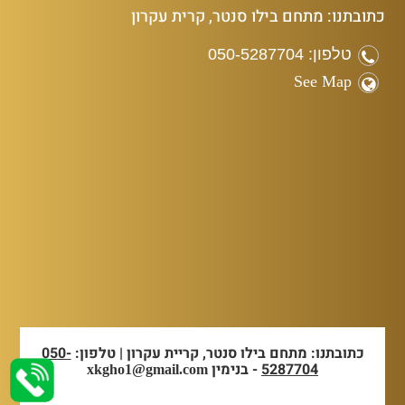
כתובתנו: מתחם בילו סנטר, קרית עקרון
טלפון: 050-5287704
See Map
כתובתנו: מתחם בילו סנטר, קריית עקרון | טלפון:
050-
5287704
- בנימין
xkgho1@gmail.com