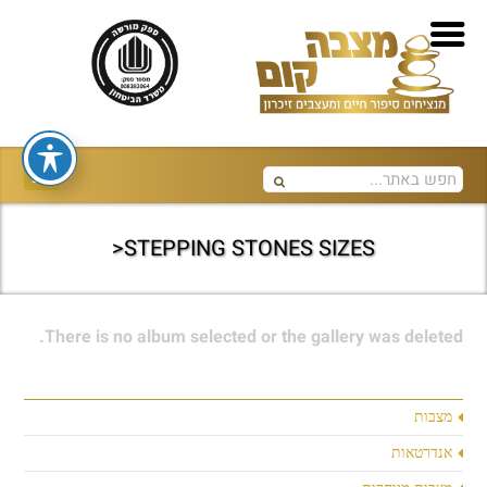
STEPPING STONES SIZES<
There is no album selected or the gallery was deleted.
מצבות
אנדרטאות