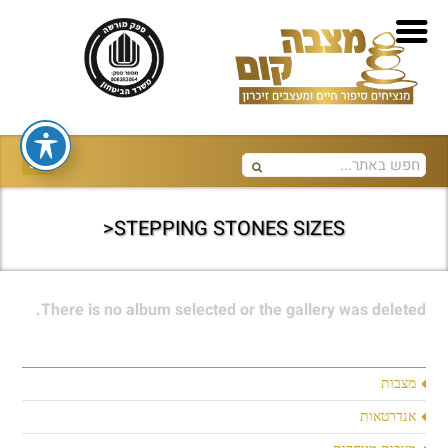
STEPPING STONES SIZES<
There is no album selected or the gallery was deleted.
מצבות
אנדרטאות