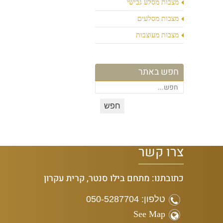
מצבות מסלע גבישי
מצבות מסלעים
מצבות מעוצבות
חפש באתר
צרו קשר
כתובתנו: מתחם בילו סנטר, קרית עקרון
טלפון: 050-5287704
See Map