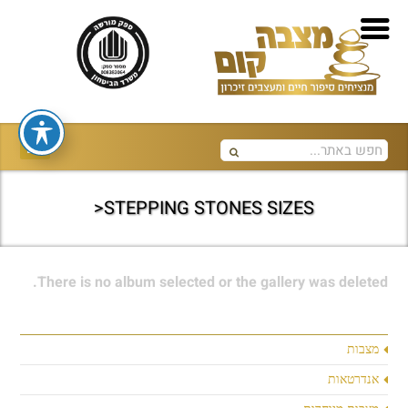
STEPPING STONES SIZES<
There is no album selected or the gallery was deleted.
מצבות
אנדרטאות