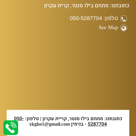
כתובתנו: מתחם בילו סנטר, קרית עקרון
טלפון: 050-5287704
See Map
כתובתנו: מתחם בילו סנטר, קריית עקרון | טלפון:
050-
5287704
- בנימין
xkgho1@gmail.com