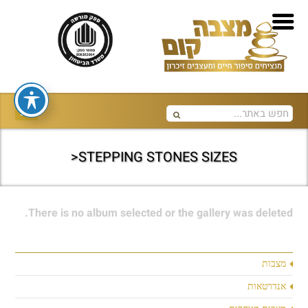
STEPPING STONES SIZES<
There is no album selected or the gallery was deleted.
מצבות
אנדרטאות