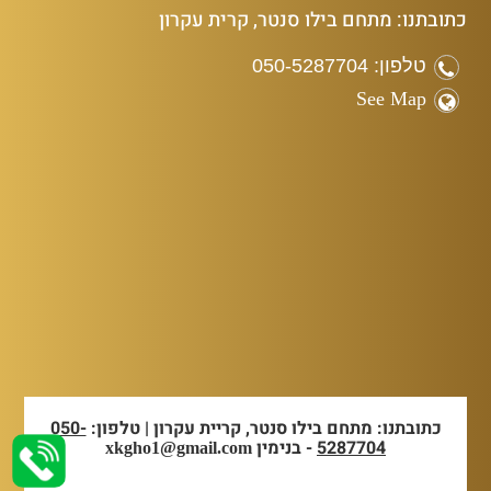
כתובתנו: מתחם בילו סנטר, קרית עקרון
טלפון: 050-5287704
See Map
כתובתנו: מתחם בילו סנטר, קריית עקרון | טלפון:
050-
5287704
- בנימין
xkgho1@gmail.com