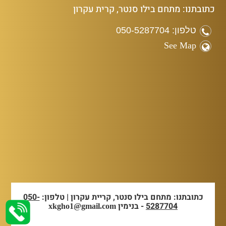
כתובתנו: מתחם בילו סנטר, קרית עקרון
טלפון: 050-5287704
See Map
כתובתנו: מתחם בילו סנטר, קריית עקרון | טלפון:
050-
5287704
- בנימין
xkgho1@gmail.com