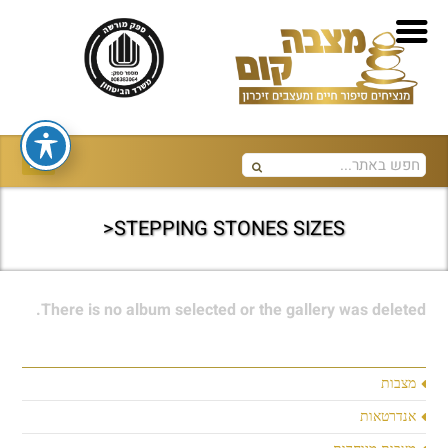
STEPPING STONES SIZES<
There is no album selected or the gallery was deleted.
מצבות
אנדרטאות