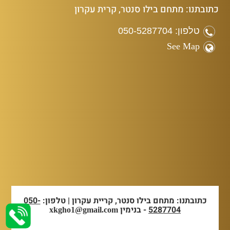
כתובתנו: מתחם בילו סנטר, קרית עקרון
טלפון: 050-5287704
See Map
כתובתנו: מתחם בילו סנטר, קריית עקרון | טלפון:
050-
5287704
- בנימין
xkgho1@gmail.com