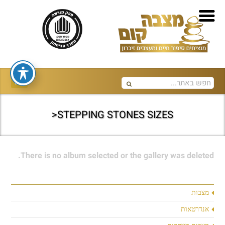
STEPPING STONES SIZES<
There is no album selected or the gallery was deleted.
מצבות
אנדרטאות