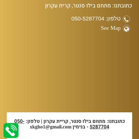
כתובתנו: מתחם בילו סנטר, קרית עקרון
טלפון: 050-5287704
See Map
כתובתנו: מתחם בילו סנטר, קריית עקרון | טלפון:
050-
5287704
- בנימין
xkgho1@gmail.com