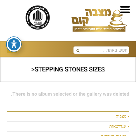
STEPPING STONES SIZES<
There is no album selected or the gallery was deleted.
מצבות
אנדרטאות