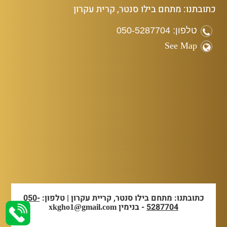
כתובתנו: מתחם בילו סנטר, קרית עקרון
טלפון: 050-5287704
See Map
כתובתנו: מתחם בילו סנטר, קריית עקרון | טלפון:
050-
5287704
- בנימין
xkgho1@gmail.com