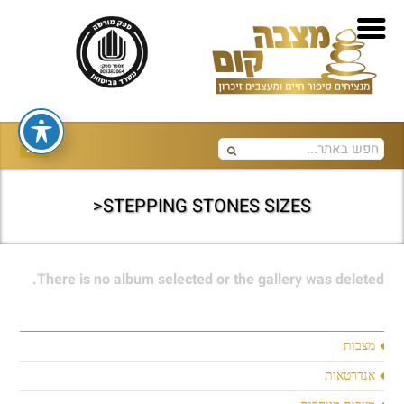
STEPPING STONES SIZES<
There is no album selected or the gallery was deleted.
מצבות
אנדרטאות