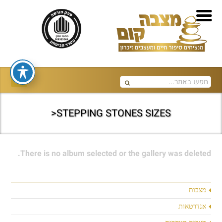
STEPPING STONES SIZES<
There is no album selected or the gallery was deleted.
מצבות
אנדרטאות