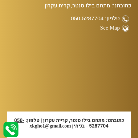
כתובתנו: מתחם בילו סנטר, קרית עקרון
טלפון: 050-5287704
See Map
כתובתנו: מתחם בילו סנטר, קריית עקרון | טלפון:
050-
5287704
- בנימין
xkgho1@gmail.com