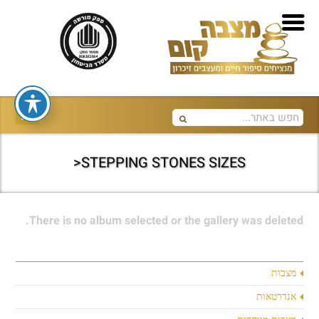
STEPPING STONES SIZES<
There is no album selected or the gallery was deleted.
מצבות
אנדרטאות