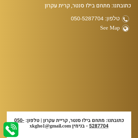
כתובתנו: מתחם בילו סנטר, קרית עקרון
טלפון: 050-5287704
See Map
כתובתנו: מתחם בילו סנטר, קריית עקרון | טלפון:
050-
5287704
- בנימין
xkgho1@gmail.com