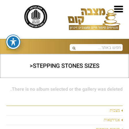
STEPPING STONES SIZES<
There is no album selected or the gallery was deleted.
מצבות
אנדרטאות