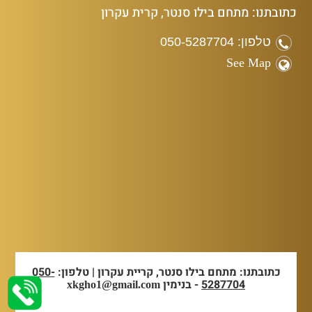
כתובתנו: מתחם בילו סנטר, קרית עקרון
טלפון: 050-5287704
See Map
כתובתנו: מתחם בילו סנטר, קריית עקרון | טלפון:
050-
5287704
- בנימין
xkgho1@gmail.com