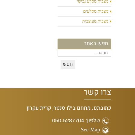
מצבות מסלע גבישי
מצבות מסלעים
מצבות מעוצבות
חפש באתר
צרו קשר
כתובתנו: מתחם בילו סנטר, קרית עקרון
טלפון: 050-5287704
See Map