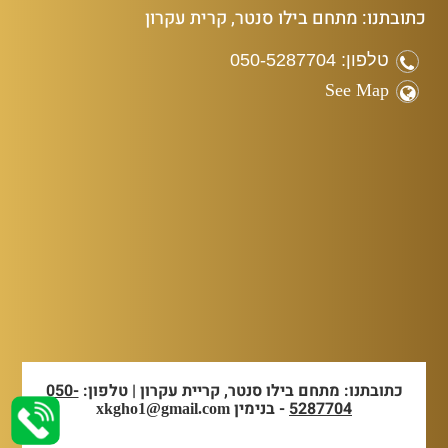
כתובתנו: מתחם בילו סנטר, קרית עקרון
טלפון: 050-5287704
See Map
כתובתנו: מתחם בילו סנטר, קריית עקרון | טלפון:
050-
5287704
- בנימין
xkgho1@gmail.com