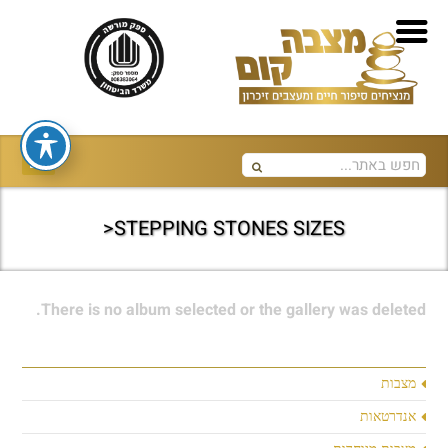
STEPPING STONES SIZES<
There is no album selected or the gallery was deleted.
מצבות
אנדרטאות