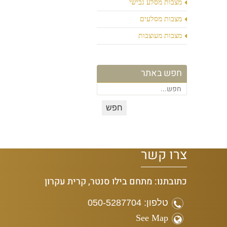
מצבות מסלע גבישי
מצבות מסלעים
מצבות מעוצבות
חפש באתר
צרו קשר
כתובתנו: מתחם בילו סנטר, קרית עקרון
טלפון: 050-5287704
See Map