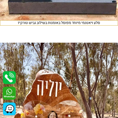
סלע ויאטנמי מיוחד מפוסל באומנות בשילוב גביש טורקיז