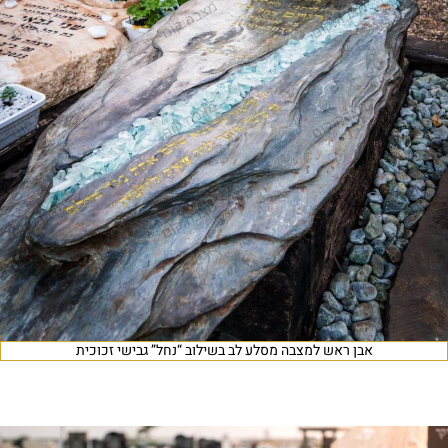
אבן ראש למצבה מסלע לב בשילוב “נחל” גבישי זכוכית